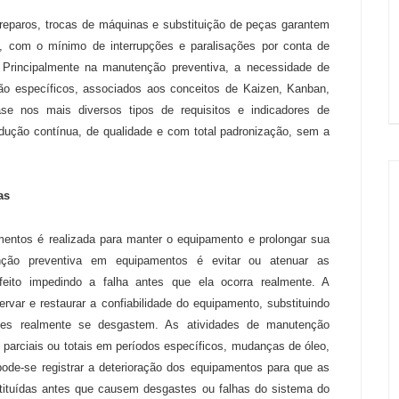
reparos, trocas de máquinas e substituição de peças garantem
 com o mínimo de interrupções e paralisações por conta de
 Principalmente na manutenção preventiva, a necessidade de
ão específicos, associados aos conceitos de Kaizen, Kanban,
e nos mais diversos tipos de requisitos e indicadores de
ução contínua, de qualidade e com total padronização, sem a
as
entos é realizada para manter o equipamento e prolongar sua
enção preventiva em equipamentos é evitar ou atenuar as
feito impedindo a falha antes que ela ocorra realmente. A
rvar e restaurar a confiabilidade do equipamento, substituindo
es realmente se desgastem. As atividades de manutenção
parciais ou totais em períodos específicos, mudanças de óleo,
 pode-se registrar a deterioração dos equipamentos para que as
ituídas antes que causem desgastes ou falhas do sistema do