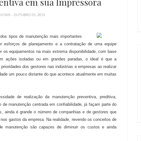
entiva em sua Impressora
KNOWN
- OUTUBRO 01, 2013
 dos tipos de manutenção mais importantes
uer esforços de planejamento e a contratação de uma equipe
er os equipamentos na mais extrema disponibilidade, com base
 em ações isoladas ou em grandes paradas, o ideal é que a
rioridades dos gestores nas indústrias e empresas ao realizar
lidade um pouco distante do que acontece atualmente em muitas
sidade de realização da manutenção preventiva, preditiva,
 de manutenção centrada em confiabilidade, já façam parte do
es, ainda é grande o número de companhias e de gestores que
os gastos da empresa. Na realidade, revendo os conceitos de
de manutenção são capazes de diminuir os custos e ainda