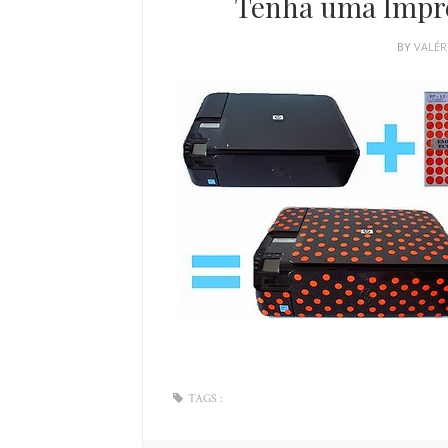
Tenha uma Impres
BY
VALÉR
TAGS :