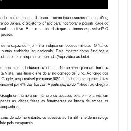
nados pelas crianças da escola, como tiranossauros e escorpiões,
hoo Japan, o projeto foi criado para incorporar a possibilidade do
isual e auditiva. E se o sentido do toque se tornasse possível? O
 projeto.
 mês, é capaz de imprimir um objeto em poucos minutos. O Yahoo
a outras entidades educacionais. Para mostrar como funciona a
stra como a máquina foi montada (Veja vídeo ao lado).
 mecanismo de busca na internet. No caminho para ampliar sua
ta Vista, mas tirou o site do ar no começo de julho.
Ao longo dos
Google, responsável por quase 90% de todas as pesquisas feitas
ponsável por 4% das buscas. A participação do Yahoo não chega a
o
Google
em número em número de acessos pela primeira vez em
apenas as visitas feitas às ferramentas de busca de ambas as
 companhias.
considerado, no entanto, os acessos ao Tumblr, site de miniblogs
ilhão pela companhia.