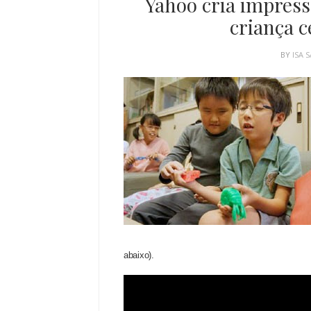
Yahoo cria impress
criança c
BY
ISA 
abaixo).