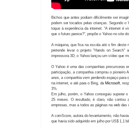
Bichos que antes podiam dificilmente ser imagi
podem ser tocados pelas crianças.
Segundo o Ya
toque à experiência da internet.
“A internet é v
que o futuro parece?”, propõe o Yahoo no site do
A máquina, que fica na escola até o fim deste
pretende levar o projeto "Hands on Search" 
impressora 3D, o Yahoo lançou um vídeo que mo
O Yahoo é uma das companhias precursoras em
participação, a companhia comprou o pioneiro Al
anos, a companhia vem perdendo espaço para o 
na internet, e até para o Bing, da
Microsoft
, res
3%.
Em julho, porém, o Yahoo conseguiu superar 
25 meses. O resultado, é claro, não contou 
empresas, mas a todos as páginas na web das
A comScore, autora do levantamento, não havia 
que havia sido adquirido em julho por US$ 1,1 b