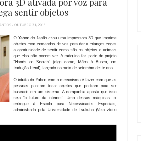
ora 3D ativada por voz para
ega sentir objetos
SANTOS
- OUTUBRO 31, 2013
O
Yahoo
do Japão criou uma impressora 3D que imprime
objetos com comandos de voz para dar a crianças cegas
a oportunidade de sentir como são os objetos e animais
que elas não podem ver.
A máquina faz parte do projeto
"Hands on Search" (algo como, Mãos à Busca, em
tradução literal), lançado no meio de setembro deste ano.
O intuito do Yahoo com o mecanismo é fazer com que as
pessoas possam tocar objetos que pediram para ser
buscado em um sistema. A companhia aposta que isso
seja “o futuro da internet”. Uma dessas máquinas foi
entregue à Escola para Necessidades Especiais,
administrada pela Universidade de Tsukuba (Veja vídeo