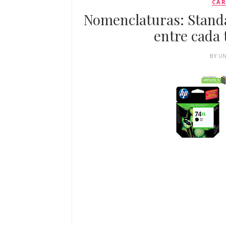
CAR
Nomenclaturas: Standa
entre cada 
BY
U