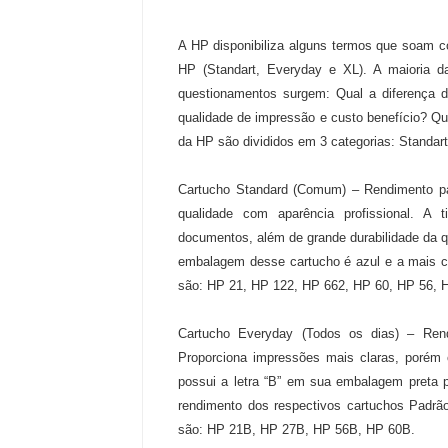
A HP disponibiliza alguns termos que soam c
HP (Standart, Everyday e XL). A maioria da
questionamentos surgem: Qual a diferença 
qualidade de impressão e custo benefício? Qu
da HP são divididos em 3 categorias: Standar
Cartucho Standard (Comum) – Rendimento pa
qualidade com aparência profissional. A t
documentos, além de grande durabilidade da q
embalagem desse cartucho é azul e a mais c
são: HP 21, HP 122, HP 662, HP 60, HP 56, H
Cartucho Everyday (Todos os dias) – Rend
Proporciona impressões mais claras, porém
possui a letra “B” em sua embalagem preta p
rendimento dos respectivos cartuchos Padrão
são: HP 21B, HP 27B, HP 56B, HP 60B.