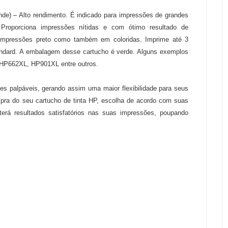
nde) – Alto rendimento. É indicado para impressões de grandes
roporciona impressões nítidas e com ótimo resultado de
 impressões preto como também em coloridas. Imprime até 3
ndard. A embalagem desse cartucho é verde. Alguns exemplos
HP662XL, HP901XL entre outros.
ões palpáveis, gerando assim uma maior flexibilidade para seus
ra do seu cartucho de tinta HP, escolha de acordo com suas
erá resultados satisfatórios nas suas impressões, poupando