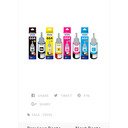
SHARE
TWEET
PIN
SHARE
TAGS :
TINTA