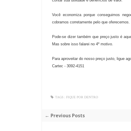
contar sua utilidade e benefícios de valor.
Você economiza porque conseguimos negoc
cobramos corretamente pelo que oferecemos.
Pode-se dizer também que preço justo é aque
Mas sobre isso falarei no 4º motivo.
Para aproveitar do nosso preço justo, ligue ago
Cartec - 3092-4151
TAGS :
FIQUE POR DENTRO
← Previous Posts