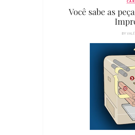
CAR
Você sabe as peç
Impr
BY
VALÉ