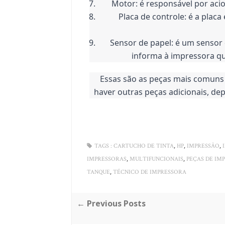
Motor: é responsável por acio
Placa de controle: é a placa
Sensor de papel: é um sensor 
informa à impressora qu
Essas são as peças mais comuns 
haver outras peças adicionais, d
,
,
,
TAGS :
CARTUCHO DE TINTA
HP
IMPRESSÃO
,
,
IMPRESSORAS
MULTIFUNCIONAIS
PEÇAS DE IM
,
TANQUE
TÉCNICO DE IMPRESSORA
← Previous Posts