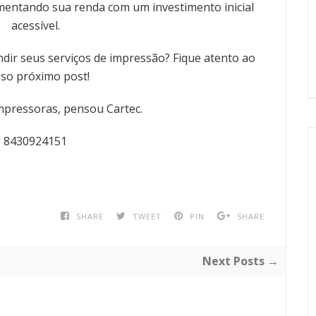
mentando sua renda com um investimento inicial
acessível.
ir seus serviços de impressão? Fique atento ao
so próximo post!
pressoras, pensou Cartec.
8430924151
SHARE
TWEET
PIN
SHARE
Next Posts →