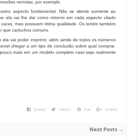
pressões remotas, por exemplo.
outro aspecto fundamental. Não se atente somente ao
e ela vai lhe dar como retorno em cada aspecto citado
ão caras, mas possuem ótima qualidade. Os tonéis também
o que cartuchos comuns.
 ela vai poder imprimir, além ainda de todos os números
sível chegar a um tipo de conclusão sobre qual comprar.
m pouco mais em um modelo completo caso seja realmente
SHARE
TWEET
PIN
SHARE
Next Posts →