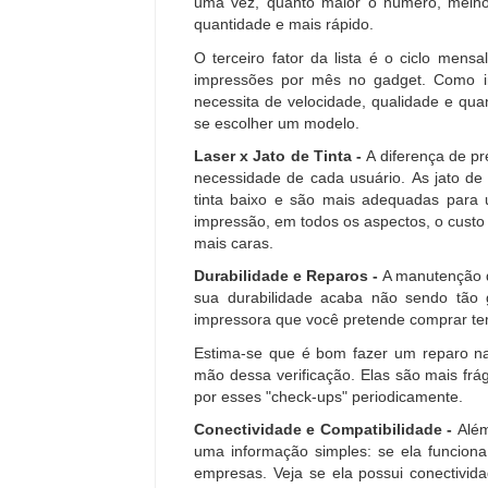
uma vez, quanto maior o número, melhor
quantidade e mais rápido.
O terceiro fator da lista é o ciclo men
impressões por mês no gadget. Como im
necessita de velocidade, qualidade e quan
se escolher um modelo.
Laser x Jato de Tinta -
A diferença de pr
necessidade de cada usuário. As jato de 
tinta baixo e são mais adequadas para 
impressão, em todos os aspectos, o custo
mais caras.
Durabilidade e Reparos -
A manutenção da
sua durabilidade acaba não sendo tão
impressora que você pretende comprar tem 
Estima-se que é bom fazer um reparo na
mão dessa verificação. Elas são mais fr
por esses "check-ups" periodicamente.
Conectividade e Compatibilidade -
Além
uma informação simples: se ela funcio
empresas. Veja se ela possui conectivida