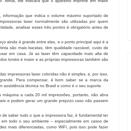
. Afinal, ele indicará que o aparelho imprime em maior
sal, informação que indica o volume máximo suportado de
pressoras laser normalmente são utilizadas por quem
tidade, analisar esses três pontos é obrigatório antes de
eço ainda é grande entre elas, e o ponto principal aqui é a
tinta são mais baratas, têm qualidade razoável, custo de
usar em casa. Já as laser têm capacidade mais alta de
 dos tonéis é maior e as próprias impressoras também são
s impressoras laser coloridas não é simples, e, por isso,
 grande. Para compensar, é bom saber se a marca da
assistência técnica no Brasil e como é o seu suporte.
 máquina a cada 20 mil impressões, portanto, não abra
ágeis e podem gerar um grande prejuízo caso não passem
 de saber tudo o que a impressora faz, é fundamental ter
na em todo o seu ambiente – especialmente em casos de
des mais diferenciadas, como WiFi, pois isso pode fazer