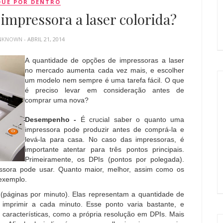
QUE POR DENTRO
mpressora a laser colorida?
NKNOWN
- ABRIL 21, 2014
A quantidade de opções de impressoras a laser
no mercado aumenta cada vez mais, e escolher
um modelo nem sempre é uma tarefa fácil. O que
é preciso levar em consideração antes de
comprar uma nova?
Desempenho -
É crucial saber o quanto uma
impressora pode produzir antes de comprá-la e
levá-la para casa. No caso das impressoras, é
importante atentar para três pontos principais.
Primeiramente, os DPIs (pontos por polegada).
sora pode usar. Quanto maior, melhor, assim como os
exemplo.
(páginas por minuto). Elas representam a quantidade de
mprimir a cada minuto. Esse ponto varia bastante, e
aracterísticas, como a própria resolução em DPIs. Mais