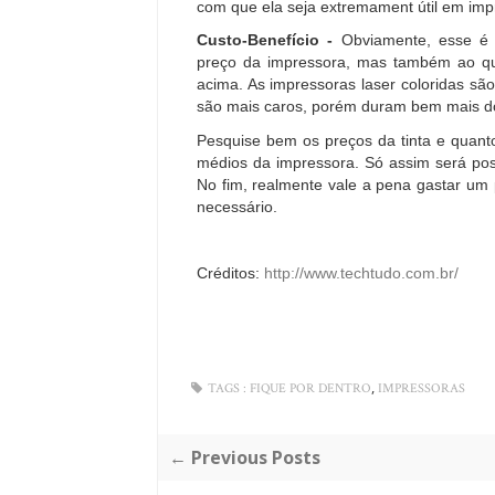
com que ela seja extremament útil em im
Custo-Benefício -
Obviamente, esse é 
preço da impressora, mas também ao qu
acima. As impressoras laser coloridas s
são mais caros, porém duram bem mais d
Pesquise bem os preços da tinta e quanto
médios da impressora. Só assim será pos
No fim, realmente vale a pena gastar u
necessário.
Créditos:
http://www.techtudo.com.br/
,
TAGS :
FIQUE POR DENTRO
IMPRESSORAS
← Previous Posts